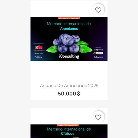
favorite_border
Anuario De Arandanos 2025
50.000 $
favorite_border