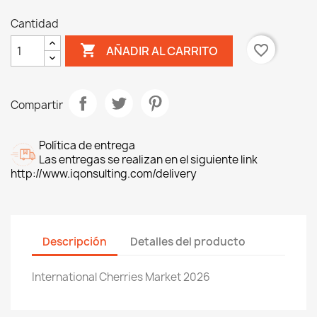
Cantidad

favorite_border
AÑADIR AL CARRITO
Compartir
Política de entrega
Las entregas se realizan en el siguiente link
http://www.iqonsulting.com/delivery
Descripción
Detalles del producto
International Cherries Market 2026