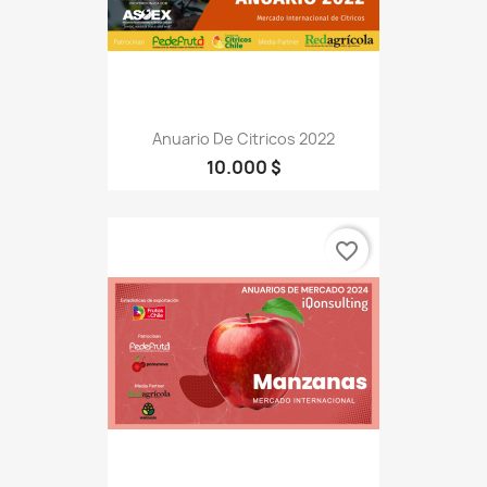
Anuario De Citricos 2022
10.000 $
favorite_border