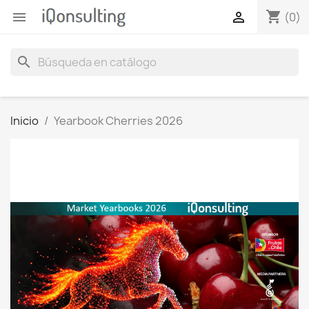
shopping_cart


(0)
search
Inicio
Yearbook Cherries 2026