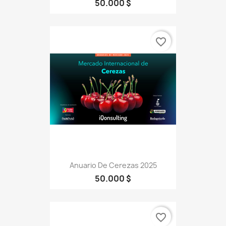
50.000 $
favorite_border
Anuario De Cerezas 2025
50.000 $
favorite_border