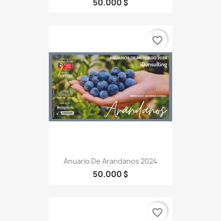
50.000 $
favorite_border
Anuario De Arandanos 2024
50.000 $
favorite_border