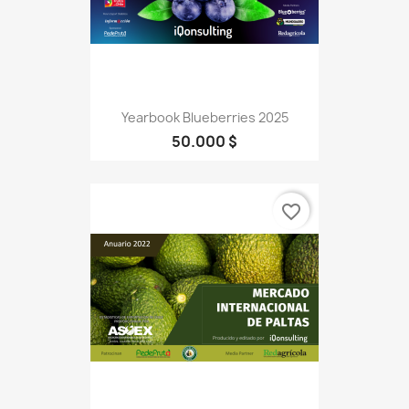
Yearbook Blueberries 2025
50.000 $
favorite_border