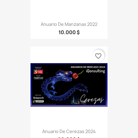
Anuario De Manzanas 2022
10.000 $
favorite_border
Anuario De Cerezas 2024