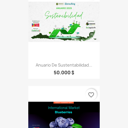
Anuario De Sustentabilidad...
50.000 $
favorite_border