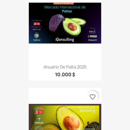
Anuario De Palta 2025
10.000 $
favorite_border