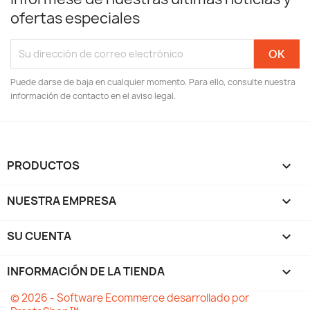
ofertas especiales
Puede darse de baja en cualquier momento. Para ello, consulte nuestra
información de contacto en el aviso legal.
PRODUCTOS

NUESTRA EMPRESA

SU CUENTA

INFORMACIÓN DE LA TIENDA
keyboard_arrow_down
© 2026 - Software Ecommerce desarrollado por