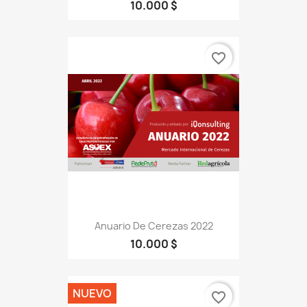
10.000 $
favorite_border
Anuario De Cerezas 2022
10.000 $
NUEVO
favorite_border