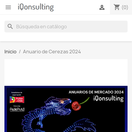
shopping_cart


(0)
search
Inicio
Anuario de Cerezas 2024