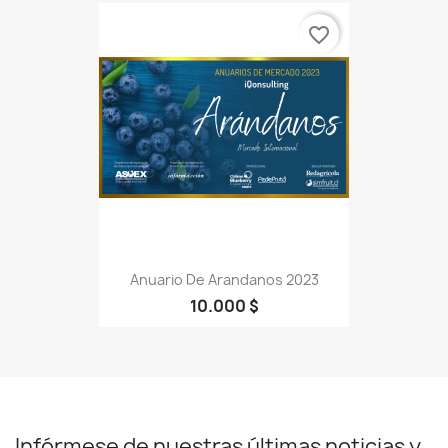
favorite_border
Anuario De Arandanos 2023
10.000 $
Infórmese de nuestras últimas noticias y