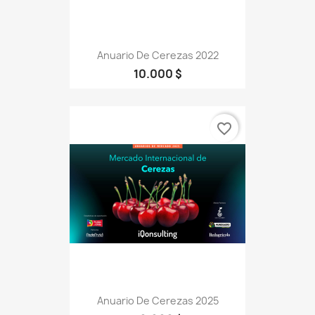
Anuario De Cerezas 2022
10.000 $
favorite_border
Anuario De Cerezas 2025