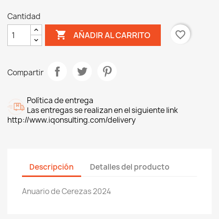
Cantidad

favorite_border
AÑADIR AL CARRITO
Compartir
Política de entrega
Las entregas se realizan en el siguiente link
http://www.iqonsulting.com/delivery
Descripción
Detalles del producto
Anuario de Cerezas 2024