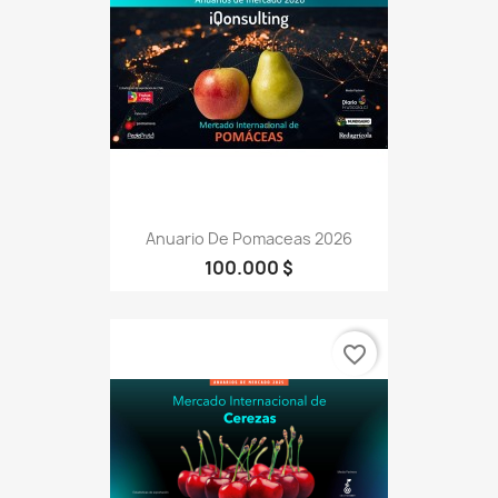
Anuario De Pomaceas 2026
100.000 $
favorite_border