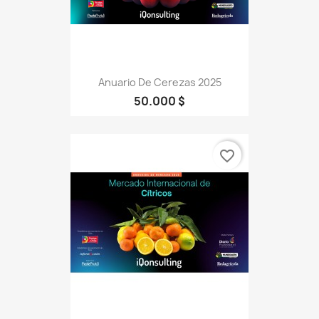
Anuario De Cerezas 2025
50.000 $
favorite_border