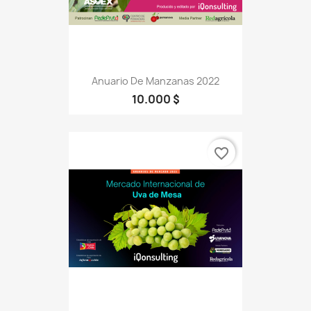
Anuario De Manzanas 2022
10.000 $
favorite_border