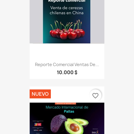
Reporte Comercial Ventas De...
10.000 $
NUEVO
favorite_border