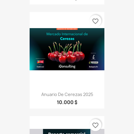
favorite_border
Anuario De Cerezas 2025
10.000 $
favorite_border