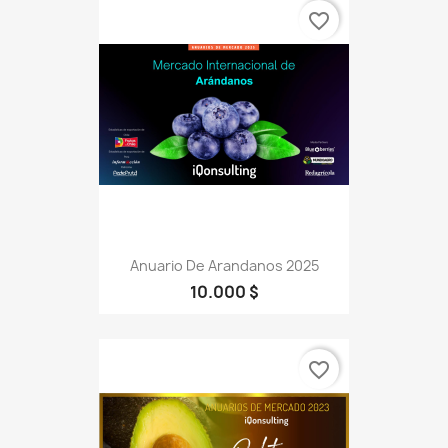
favorite_border
Anuario De Arandanos 2025
10.000 $
favorite_border