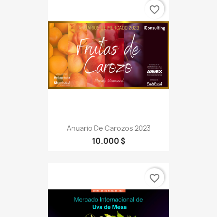
favorite_border
Anuario De Carozos 2023
10.000 $
favorite_border