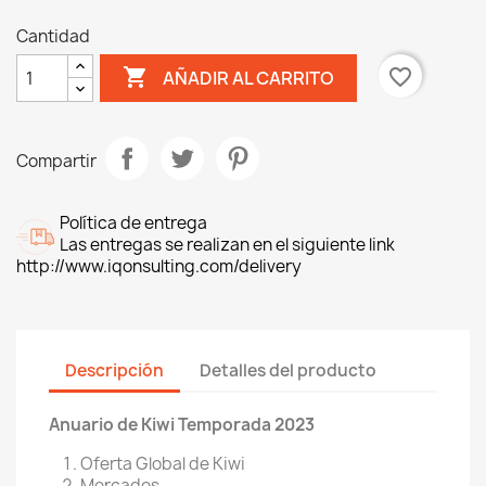
Cantidad

favorite_border
AÑADIR AL CARRITO
Compartir
Política de entrega
Las entregas se realizan en el siguiente link
http://www.iqonsulting.com/delivery
Descripción
Detalles del producto
Anuario de Kiwi Temporada 2023
Oferta Global de Kiwi
Mercados